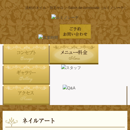
浜松のネイル・脱毛サロン-Salon de luminosite（ルミノシーテ）